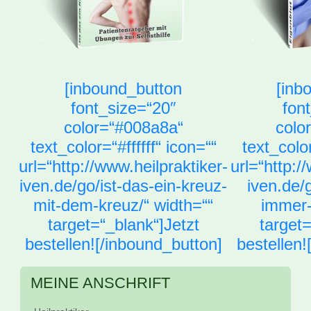
[inbound_button
[inb
font_size=“20″
fon
color=“#008a8a“
colo
text_color=“#ffffff“ icon=““
text_color
url=“http://www.heilpraktiker-
url=“http:/
iven.de/go/ist-das-ein-kreuz-
iven.de/g
mit-dem-kreuz/“ width=““
immer-
target=“_blank“]Jetzt
target=
bestellen![/inbound_button]
bestellen!
MEINE ANSCHRIFT